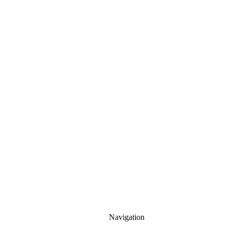
LaDetta
Glass
Navigation